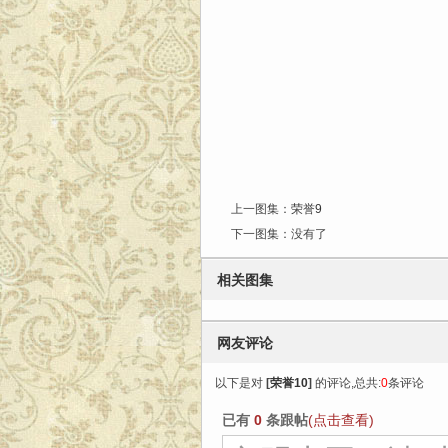
上一图集：
荣誉9
下一图集：没有了
相关图集
网友评论
以下是对
[
荣誉10
]
的评论,总共:
0
条评论
已有
0
条跟帖
(点击查看)