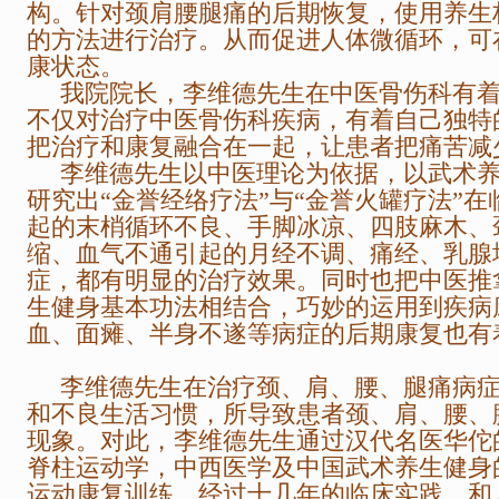
构。针对颈肩腰腿痛的后期恢复，使用养生
的方法进行治疗。从而促进人体微循环，可
康状态。
我院院长，李维德先生在中医骨伤科有着3
不仅对治疗中医骨伤科疾病，有着自己独特
把治疗和康复融合在一起，让患者把痛苦减
李维德先生以中医理论为依据，以武术养
研究出“金誉经络疗法”与“金誉火罐疗法”
起的末梢循环不良、手脚冰凉、四肢麻木、
缩、血气不通引起的月经不调、痛经、乳腺
症，都有明显的治疗效果。同时也把中医推
生健身基本功法相结合，巧妙的运用到疾病
血、面瘫、半身不遂等病症的后期康复也有
李维德先生在治疗颈、肩、腰、腿痛病症
和不良生活习惯，所导致患者颈、肩、腰、
现象。对此，李维德先生通过汉代名医华佗
脊柱运动学，中西医学及中国武术养生健身
运动康复训练，经过十几年的临床实践，和