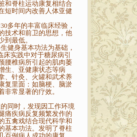
桩和脊柱运动康复相结合
在短时间内改善人体亚健
0多年的丰富临床经验，
的技术和前卫的思想，他
少到最低。
生健身基本功法为基础，
在临床实践中对于糖尿病引
颈腰椎病所引起的肌肉萎
增生、亚健康状态等病
拿、针灸、火罐和武术养
康复里面：如脑梗、脑淤
着非常显著的疗效。
的同时，发现因工作环境
腿痛疾病反复频繁发作的
的五禽戏结合现代科学和
的基本功法。发明了脊柱
几百例病人成功的康复，