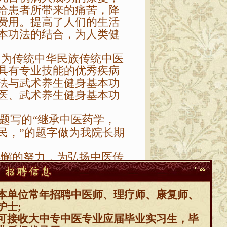
给患者所带来的痛苦，降
费用。提高了人们的生活
本功法的结合，为人类健
为传统中华民族传统中医
具有专业技能
的
优秀疾病
法与武术养生健身基本功
医、武术养生健身基本功
题写的“继承中医药学，
民，”的题字做为我院长期
懈的努力，为弘扬中医传
为达到吕老“超越世界先
！
本单位常年招聘中医师、理疗师、康复师、
护士;
可接收大中专中医专业应届毕业实习生，毕